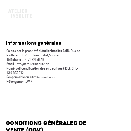
ART & ÉBÉNISTERIE
Informations générales
Ce site est la propriété d'
Atelier Insolite SARL
, Rue de
Maillefer 11 E, 2000 Neuchâtel, Suisse
Téléphone :
+41797215679
Email :
Info@atelierinsolite.ch
Numéro d’identification des entreprises (IDE) :
CHE-
430.855.712
Responsable du site:
Romain Luppi
Hébergement :
WIX
Conditions Générales de
Vente (CGV)