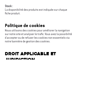
Stock :
La disponibilité des produits est indiquée sur chaque
fiche produit.
Politique de cookies
Nous utilisons des cookies pour améliorer la navigation
sur notre site et analyser le trafic. Vous avez la possibilité
d'accepter ou de refuser les cookies non essentiels via
notre bannière de gestion des cookies.
Droit applicable et
juridiction
Toutes les transactions réalisées sur ce site sont régies
par le droit suisse. En cas de litige, les tribunaux
compétents sont situés à Neuchâtel, Suisse.